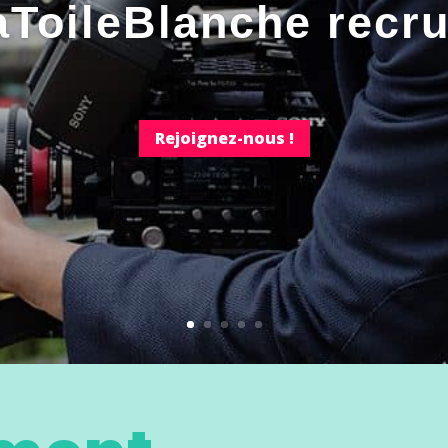
aToileBlanche recru
Rejoignez-nous !