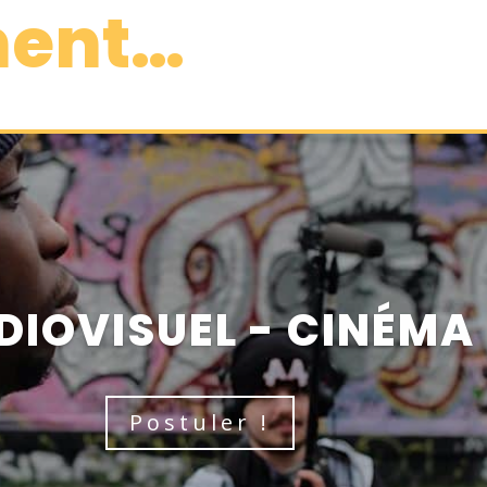
ment…
DIOVISUEL - CINÉMA
Postuler !