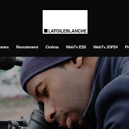
mmes
Recrutement
Cinéma
WebTv ESS
WebTv JOP24
Pr